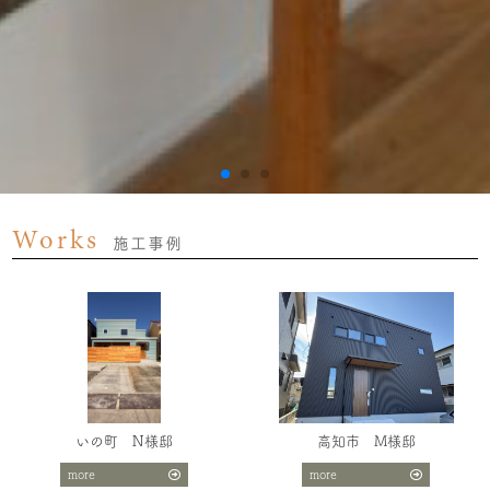
Works
施工事例
いの町 N様邸
高知市 M様邸
more
more