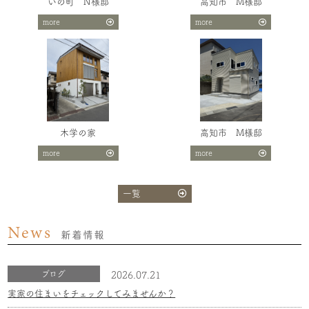
いの町 N様邸
高知市 M様邸
more
more
木学の家
高知市 M様邸
more
more
一覧
News
新着情報
ブログ
2026.07.21
実家の住まいをチェックしてみませんか？