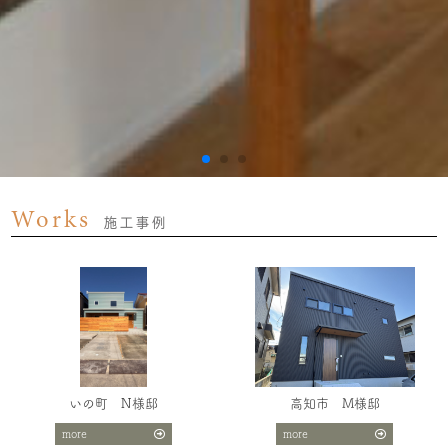
Works
施工事例
いの町 N様邸
高知市 M様邸
more
more