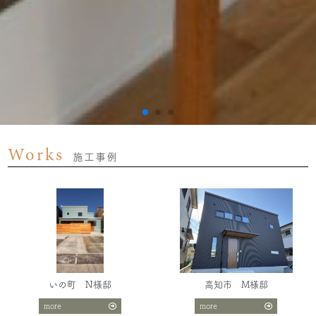
Works
施工事例
いの町 N様邸
高知市 M様邸
more
more