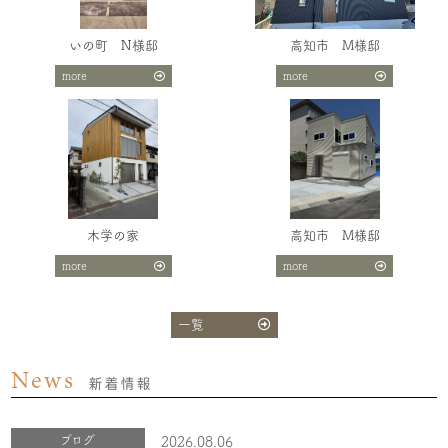
いの町 N様邸
高知市 M様邸
more
more
木学の家
高知市 M様邸
more
more
一覧
News
新着情報
ブログ
2026.08.06