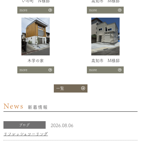
いの町 N様邸
高知市 M様邸
more
more
木学の家
高知市 M様邸
more
more
一覧
News
新着情報
ブログ
2026.08.06
リフレッシュツーリング