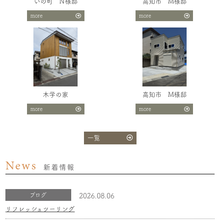
いの町 N様邸
高知市 M様邸
more
more
木学の家
高知市 M様邸
more
more
一覧
News
新着情報
ブログ
2026.08.06
リフレッシュツーリング