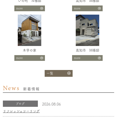
いの町 N様邸
高知市 M様邸
more
more
木学の家
高知市 M様邸
more
more
一覧
News
新着情報
ブログ
2026.08.06
リフレッシュツーリング