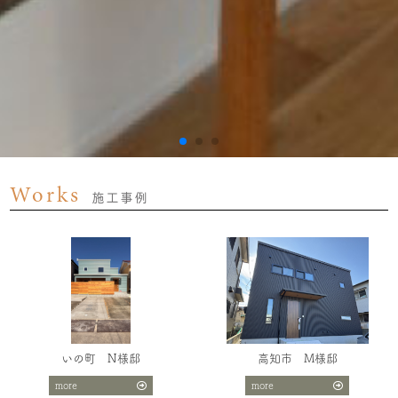
Works
施工事例
いの町 N様邸
高知市 M様邸
more
more