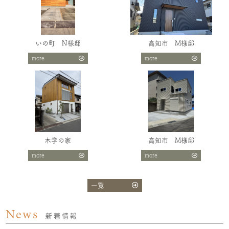
いの町 N様邸
高知市 M様邸
more
more
木学の家
高知市 M様邸
more
more
一覧
News
新着情報