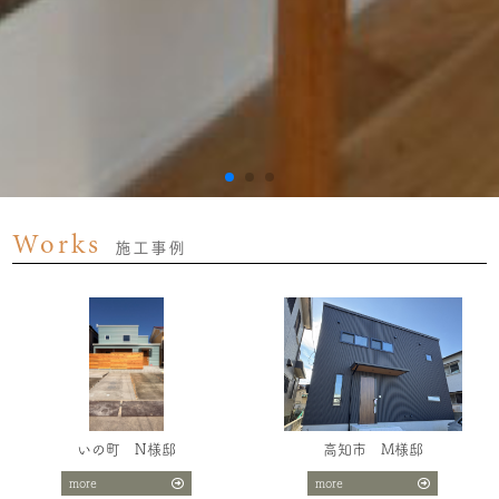
Works
施工事例
いの町 N様邸
高知市 M様邸
more
more