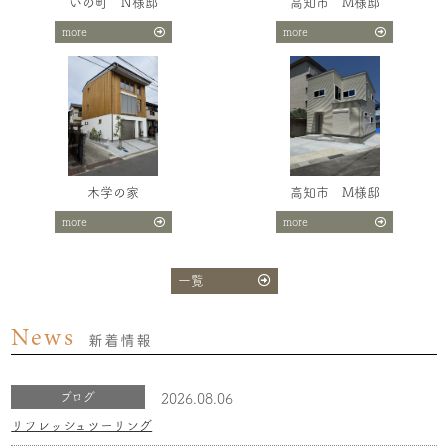
いの町 N様邸
高知市 M様邸
more
more
木学の家
高知市 M様邸
more
more
一覧
News
新着情報
ブログ
2026.08.06
リフレッシュツーリング