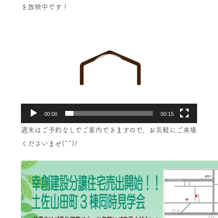
を放映中です！
動
画
プ
レ
ー
ヤ
ー
00:00
00:15
週末はご予約なしでご案内できますので、お気軽にご来場
くださいませ(^^)/