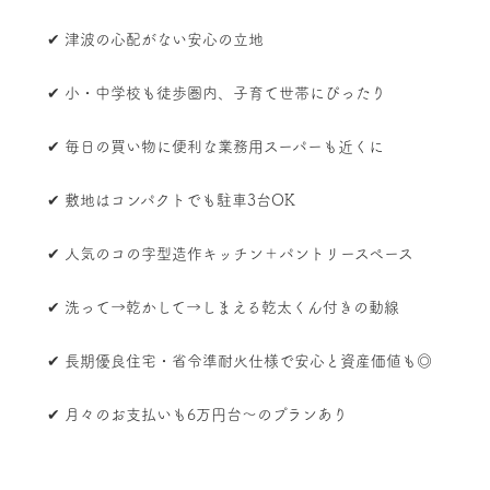
✔ 津波の心配がない安心の立地
✔ 小・中学校も徒歩圏内、子育て世帯にぴったり
✔ 毎日の買い物に便利な業務用スーパーも近くに
✔ 敷地はコンパクトでも駐車3台OK
✔ 人気のコの字型造作キッチン＋パントリースペース
✔ 洗って→乾かして→しまえる乾太くん付きの動線
✔ 長期優良住宅・省令準耐火仕様で安心と資産価値も◎
✔ 月々のお支払いも6万円台〜のプランあり