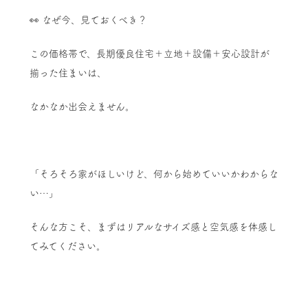
👀 なぜ今、見ておくべき？
この価格帯で、長期優良住宅＋立地＋設備＋安心設計が
揃った住まいは、
なかなか出会えません。
「そろそろ家がほしいけど、何から始めていいかわからな
い…」
そんな方こそ、まずはリアルなサイズ感と空気感を体感し
てみてください。