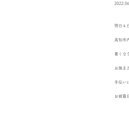
2022.06
明日４
高知市
暑くな
お施主
手伝い
お披露