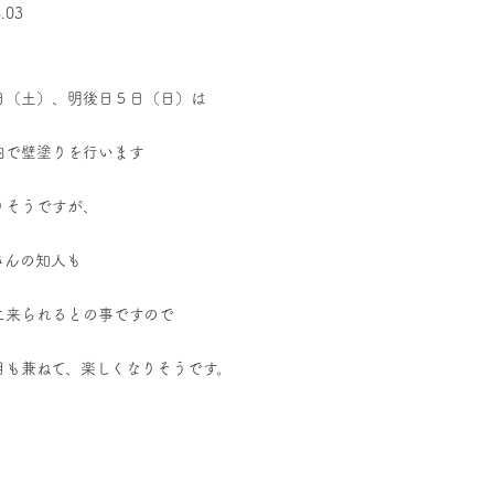
.03
日（土）、明後日５日（日）は
内で壁塗りを行います
りそうですが、
さんの知人も
に来られるとの事ですので
目も兼ねて、楽しくなりそうです。