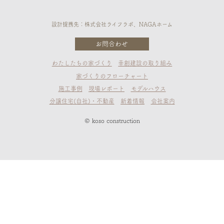
設計提携先：株式会社ライフラボ、NAGAホーム
お問合わせ
わたしたちの家づくり
幸創建設の取り組み
家づくりのフローチャート
施工事例
現場レポート
モデルハウス
分譲住宅(自社)・不動産
新着情報
会社案内
© koso construction