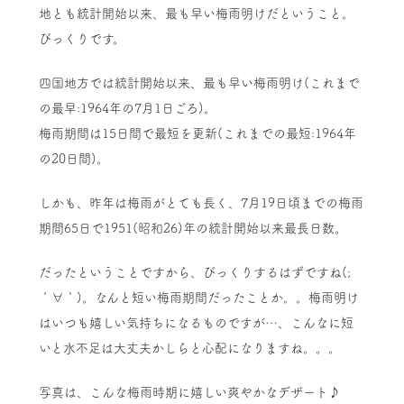
地とも統計開始以来、最も早い梅雨明けだということ。
びっくりです。
四国地方では統計開始以来、最も早い梅雨明け(これまで
の最早:1964年の7月1日ごろ)。
梅雨期間は15日間で最短を更新(これまでの最短:1964年
の20日間)。
しかも、昨年は梅雨がとても長く、7月19日頃までの梅雨
期間65日で1951(昭和26)年の統計開始以来最長日数。
だったということですから、びっくりするはずですね(;
´∀｀)。なんと短い梅雨期間だったことか。。梅雨明け
はいつも嬉しい気持ちになるものですが…、こんなに短
いと水不足は大丈夫かしらと心配になりますね。。。
写真は、こんな梅雨時期に嬉しい爽やかなデザート♪