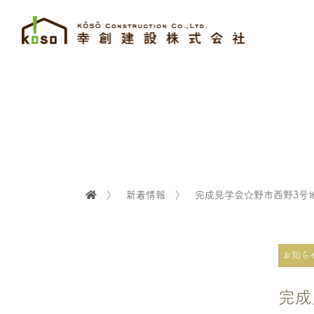
〉
新着情報
〉
完成見学会☆野市西野3号
お知ら
完成