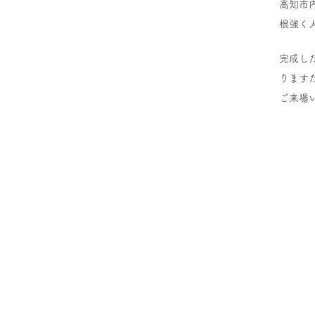
高知市
根強く
完成し
ります
ご来場