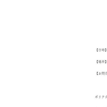
【日時】2
【場所
【お問合
ポリテ