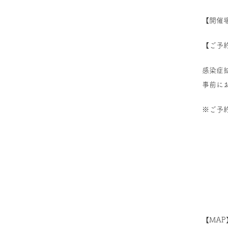
【開催
【ご予約
感染症
事前に
※ご予
【MAP