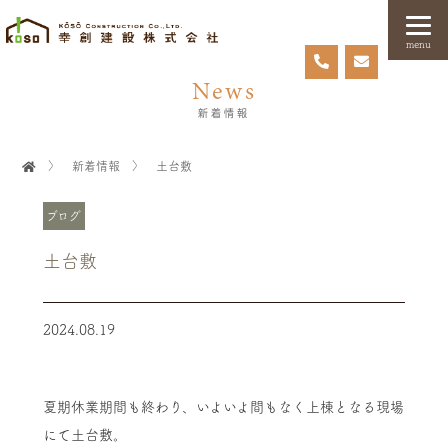
menu
News
新着情報
〉
新着情報
〉
土台敷
ブログ
土台敷
2024.08.19
夏期休業期間も終わり、いよいよ間もなく上棟となる現場
にて土台敷。