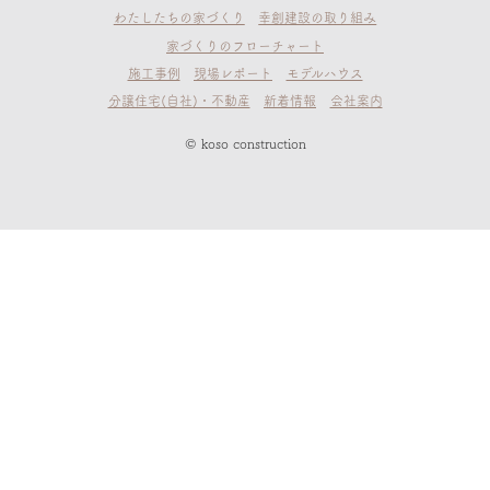
わたしたちの家づくり
幸創建設の取り組み
家づくりのフローチャート
施工事例
現場レポート
モデルハウス
分譲住宅(自社)・不動産
新着情報
会社案内
© koso construction