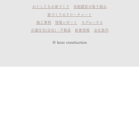
わたしたちの家づくり
幸創建設の取り組み
家づくりのフローチャート
施工事例
現場レポート
モデルハウス
分譲住宅(自社)・不動産
新着情報
会社案内
© koso construction