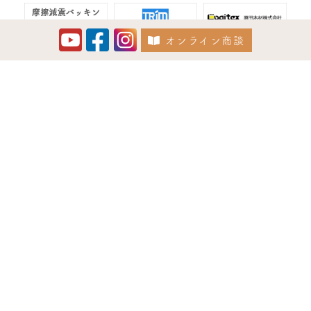
オンライン商談
〒781-0814 高知県高知市稲荷町7-25
tel. 088.855.7171 / fax. 088.855.7533
OPEN 8:30 CLOSE 17:30 ［水曜定休］
設計提携先：株式会社ライフラボ、NAGAホーム
お問合わせ
わたしたちの家づくり
幸創建設の取り組み
家づくりのフローチャート
施工事例
現場レポート
モデルハウス
分譲住宅(自社)・不動産
新着情報
会社案内