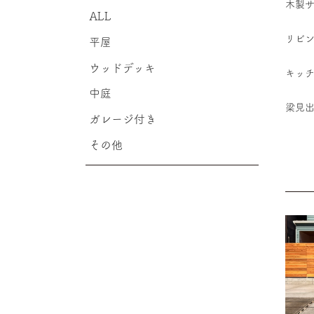
木製
ALL
リビ
平屋
ウッドデッキ
キッ
中庭
梁見
ガレージ付き
その他