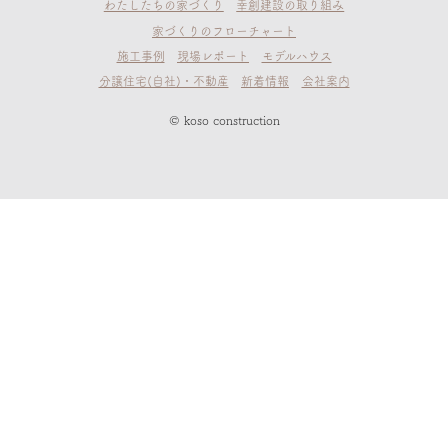
わたしたちの家づくり
幸創建設の取り組み
家づくりのフローチャート
施工事例
現場レポート
モデルハウス
分譲住宅(自社)・不動産
新着情報
会社案内
© koso construction